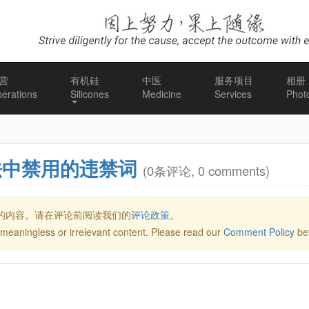
营
有机硅
中医
服务项目
相册
erations
Silicones
Medicine
Services
Phot
法中禁用的违禁词
(0条评论, 0 comments)
的内容。请在评论前阅读我们的
评论政策
。
meaningless or irrelevant content. Please read our
Comment Policy
be