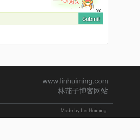
0
/
0
Submit
www.linhuiming.com
林茄子博客网站
Made by Lin Huiming